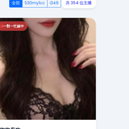
全部
530my1cc
i349
共 354 位主播
一對一忙線中