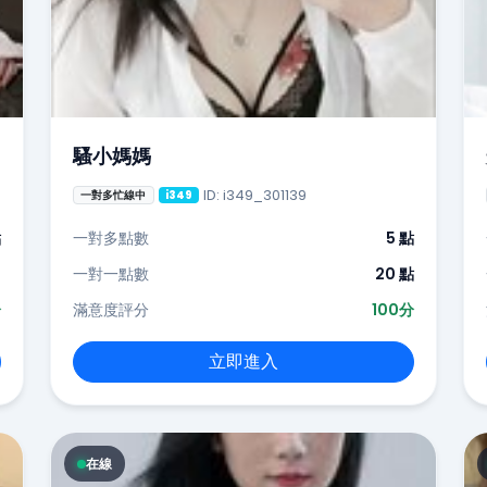
騷小媽媽
ID: i349_301139
一對多忙線中
i349
點
一對多點數
5 點
-
一對一點數
20 點
分
滿意度評分
100分
立即進入
在線