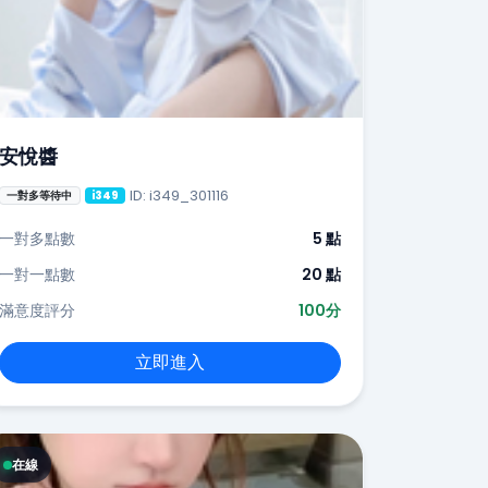
安悅醬
ID: i349_301116
一對多等待中
i349
一對多點數
5 點
一對一點數
20 點
滿意度評分
100分
立即進入
在線