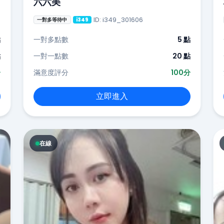
六六美
ID: i349_301606
一對多等待中
i349
點
一對多點數
5 點
點
一對一點數
20 點
分
滿意度評分
100分
立即進入
在線