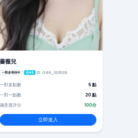
薔薇兒
ID: i349_301539
一對多等待中
i349
一對多點數
5 點
一對一點數
20 點
滿意度評分
100分
立即進入