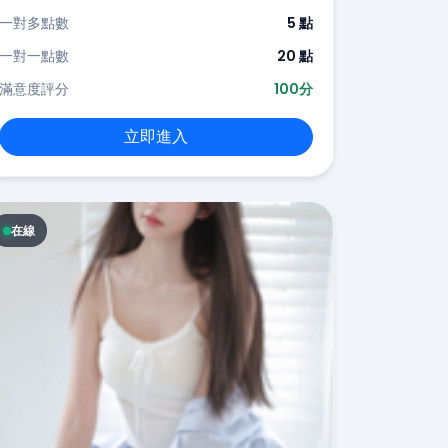
一對多點數
5 點
一對一點數
20 點
滿意度評分
100分
立即進入
在線