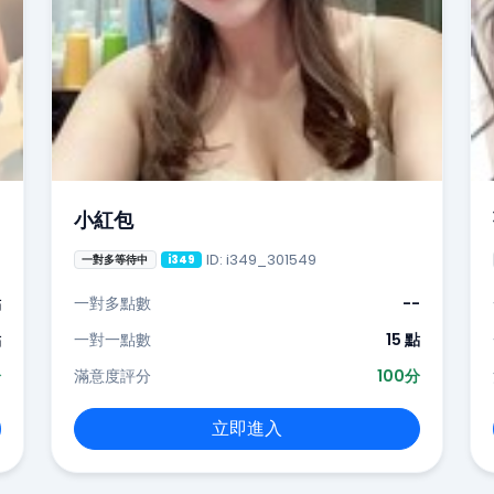
小紅包
ID: i349_301549
一對多等待中
i349
點
一對多點數
--
點
一對一點數
15 點
分
滿意度評分
100分
立即進入