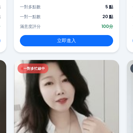
點
一對多點數
5 點
點
一對一點數
20 點
分
滿意度評分
100分
立即進入
一對多忙線中