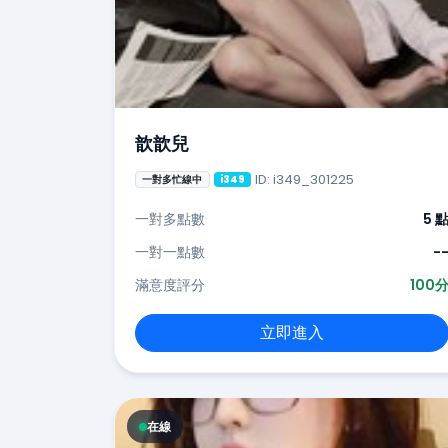
歆歆兒
ID: i349_301225
一對多忙線中
i349
一對多點數
5 
一對一點數
-
滿意度評分
100
立即進入
在線