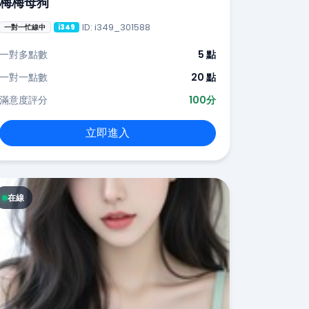
梅梅母狗
ID: i349_301588
一對一忙線中
i349
一對多點數
5 點
一對一點數
20 點
滿意度評分
100分
立即進入
在線