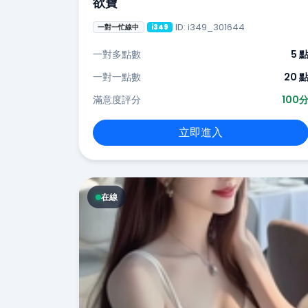
欲寶
ID: i349_301644
一對一忙線中
i349
一對多點數
5 
一對一點數
20 
滿意度評分
100
立即進入
在線