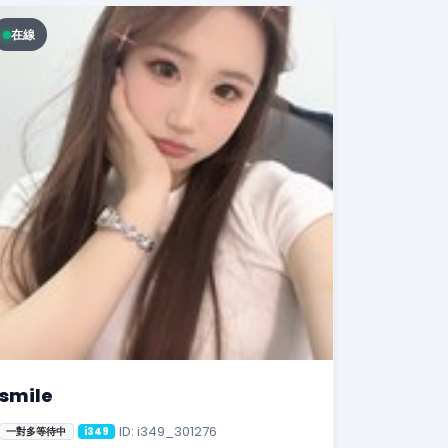
在線
smile
ID: i349_301276
一對多等待中
i349