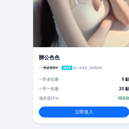
辦公色色
ID: i349_301569
一對多等待中
i349
一對多點數
5 
一對一點數
20 
滿意度評分
100
立即進入