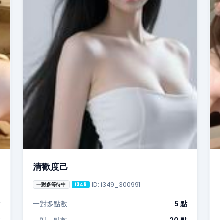
清歡度己
ID: i349_300991
一對多等待中
i349
點
一對多點數
5 點