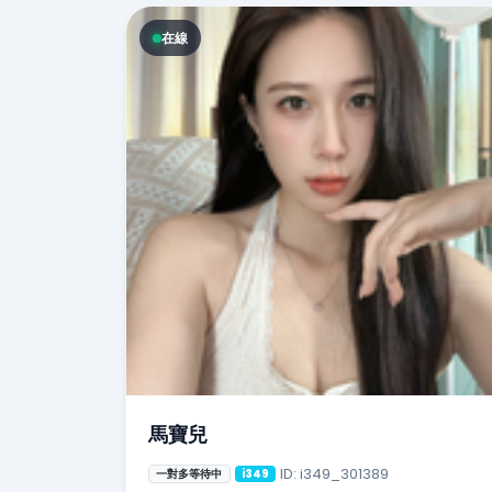
在線
馬寶兒
ID: i349_301389
一對多等待中
i349