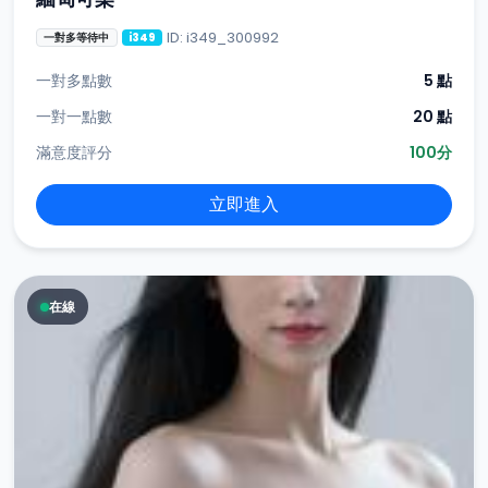
ID: i349_300992
一對多等待中
i349
一對多點數
5 點
一對一點數
20 點
滿意度評分
100分
立即進入
在線