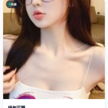
在線
緬甸可樂