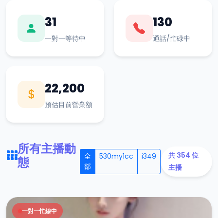
31
130
一對一等待中
通話/忙碌中
22,200
預估目前營業額
所有主播動
共 354 位
全
530my1cc
i349
態
部
主播
一對一忙線中