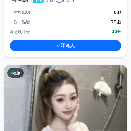
ID: i349_301644
一對一忙線中
i349
一對多點數
5 點
一對一點數
20 點
滿意度評分
100分
立即進入
在線