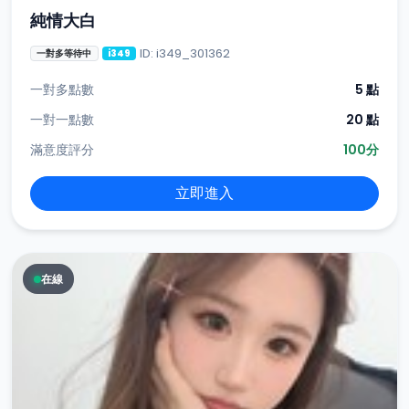
純情大白
ID: i349_301362
一對多等待中
i349
一對多點數
5 點
一對一點數
20 點
滿意度評分
100分
立即進入
在線