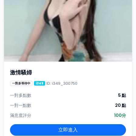
激情騷婦
ID: i349_300750
一對多等待中
i349
一對多點數
5 點
一對一點數
20 點
滿意度評分
100分
立即進入