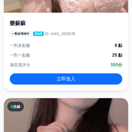
樂蘇蘇
ID: i349_300978
一對多等待中
i349
一對多點數
6 點
一對一點數
25 點
滿意度評分
100分
立即進入
在線