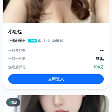
小紅包
ID: i349_301549
一對多等待中
i349
一對多點數
--
一對一點數
15 點
滿意度評分
100分
立即進入
在線