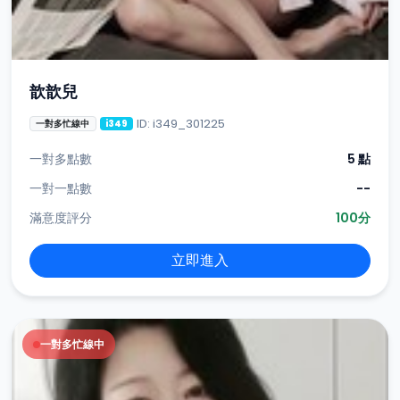
歆歆兒
ID: i349_301225
一對多忙線中
i349
一對多點數
5 點
一對一點數
--
滿意度評分
100分
立即進入
一對多忙線中