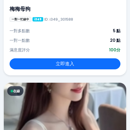
梅梅母狗
ID: i349_301588
一對一忙線中
i349
一對多點數
5 點
一對一點數
20 點
滿意度評分
100分
立即進入
在線