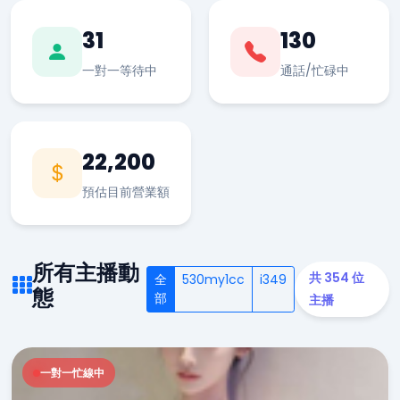
31
130
一對一等待中
通話/忙碌中
22,200
預估目前營業額
所有主播動
共 354 位
全
530my1cc
i349
態
部
主播
一對一忙線中