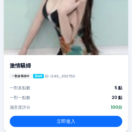
激情騷婦
ID: i349_300750
一對多等待中
i349
一對多點數
5 點
一對一點數
20 點
滿意度評分
100分
立即進入