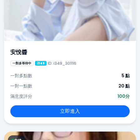
安悅醬
ID: i349_301116
一對多等待中
i349
一對多點數
5 點
一對一點數
20 點
滿意度評分
100分
立即進入