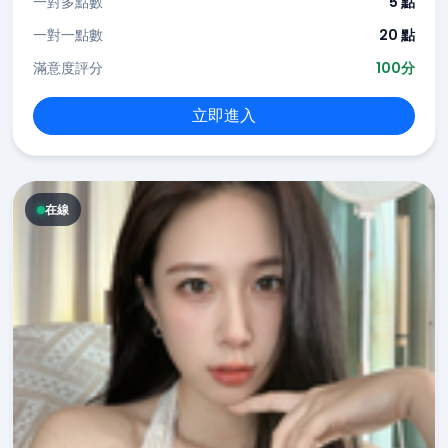
一對多點數
5 點
一對一點數
20 點
滿意度評分
100分
立即進入
在線