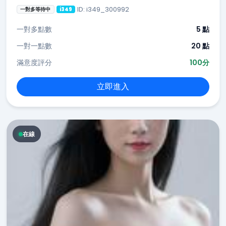
ID: i349_300992
一對多等待中
i349
一對多點數
5 點
一對一點數
20 點
滿意度評分
100分
立即進入
在線