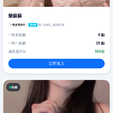
樂蘇蘇
ID: i349_300978
一對多等待中
i349
一對多點數
6 點
一對一點數
25 點
滿意度評分
100分
立即進入
在線