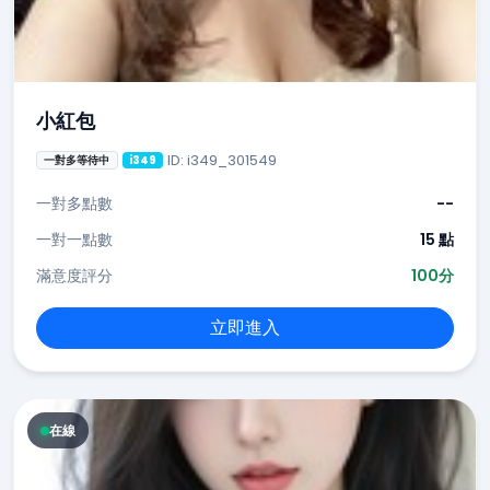
小紅包
ID: i349_301549
一對多等待中
i349
一對多點數
--
一對一點數
15 點
滿意度評分
100分
立即進入
在線