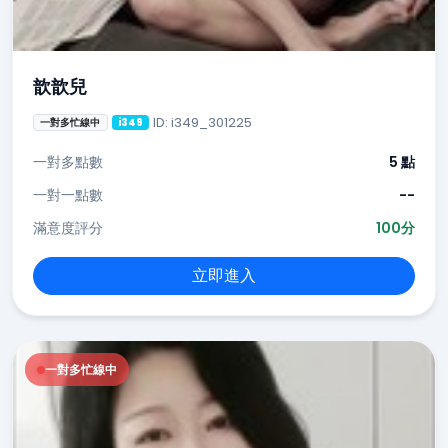
歆歆兒
ID: i349_301225
一對多忙線中
i349
一對多點數
5 點
一對一點數
--
滿意度評分
100分
立即進入
一對多忙線中