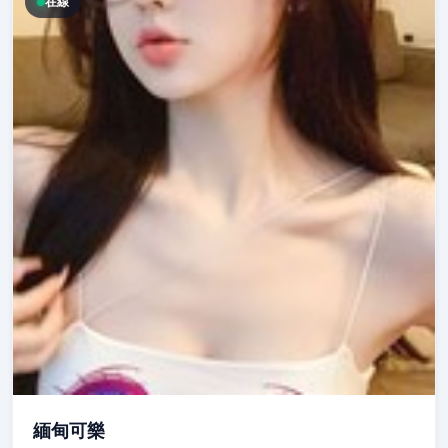
在線
緬甸可樂