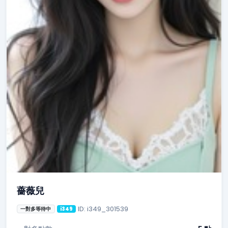
薔薇兒
ID: i349_301539
一對多等待中
i349