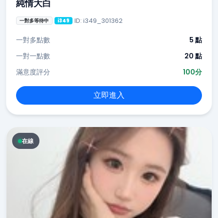
純情大白
ID: i349_301362
一對多等待中
i349
一對多點數
5 點
一對一點數
20 點
滿意度評分
100分
立即進入
在線